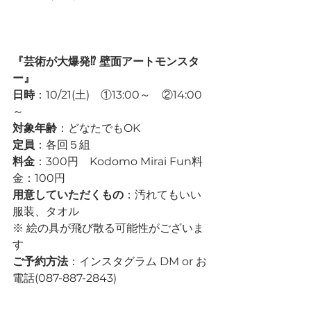
『芸術が大爆発⁉ 壁面アートモンスタ
ー』
日時
：10/21(土)　①13:00～　②14:00
～
対象年齢
：どなたでもOK
定員
：各回５組
料金
：300円　Kodomo Mirai Fun料
金：100円
用意していただくもの
：汚れてもいい
服装、タオル
※ 絵の具が飛び散る可能性がございま
す
ご予約方法
：インスタグラム DM or お
電話(087-887-2843)