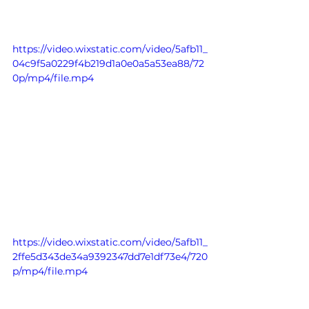
https://video.wixstatic.com/video/5afb11_
04c9f5a0229f4b219d1a0e0a5a53ea88/72
0p/mp4/file.mp4
https://video.wixstatic.com/video/5afb11_
2ffe5d343de34a9392347dd7e1df73e4/720
p/mp4/file.mp4